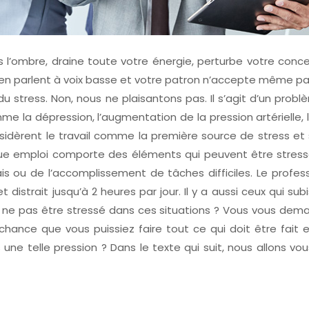
dans l’ombre, draine toute votre énergie, perturbe votre con
s en parlent à voix basse et votre patron n’accepte même 
 du stress. Non, nous ne plaisantons pas. Il s’agit d’un pro
 la dépression, l’augmentation de la pression artérielle, le
idèrent le travail comme la première source de stress et s
 Chaque emploi comporte des éléments qui peuvent être st
lais ou de l’accomplissement de tâches difficiles. Le pro
distrait jusqu’à 2 heures par jour. Il y a aussi ceux qui su
t ne pas être stressé dans ces situations ? Vous vous dem
hance que vous puissiez faire tout ce qui doit être fait 
e telle pression ? Dans le texte qui suit, nous allons v