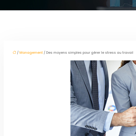
/
Management
/ Des moyens simples pour gérer le stress au travail