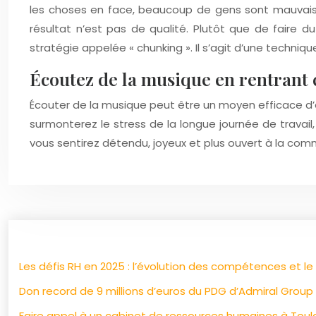
les choses en face, beaucoup de gens sont mauvais en 
résultat n’est pas de qualité. Plutôt que de faire 
stratégie appelée « chunking ». Il s’agit d’une techniq
Écoutez de la musique en rentrant 
Écouter de la musique peut être un moyen efficace d’é
surmonterez le stress de la longue journée de travail
vous sentirez détendu, joyeux et plus ouvert à la co
Les défis RH en 2025 : l’évolution des compétences et 
Don record de 9 millions d’euros du PDG d’Admiral Grou
Faire appel à un cabinet de ressources humaines à Tou