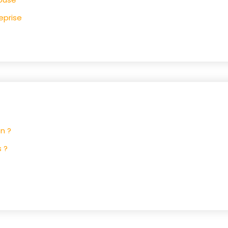
eprise
n ?
 ?