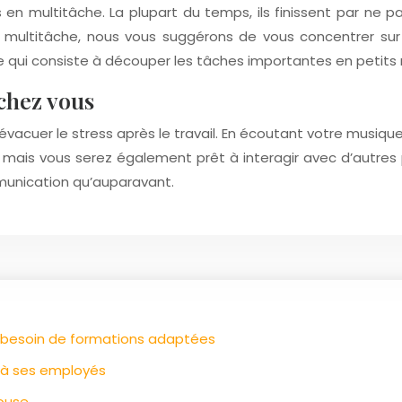
multitâche. La plupart du temps, ils finissent par ne pas te
du multitâche, nous vous suggérons de vous concentrer sur
ue qui consiste à découper les tâches importantes en petits mo
chez vous
vacuer le stress après le travail. En écoutant votre musiqu
, mais vous serez également prêt à interagir avec d’autres
mmunication qu’auparavant.
le besoin de formations adaptées
p à ses employés
louse