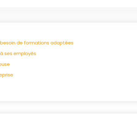
le besoin de formations adaptées
p à ses employés
louse
eprise