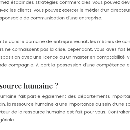
imez établir des stratégies commerciales, vous pouvez deve
 avec les clients, vous pouvez exercer le métier d’un direct
responsable de communication d’une entreprise.
te dans le domaine de entrepreneuriat, les métiers de co
rs ne connaissent pas la crise, cependant, vous avez fait 
e disposition avec une licence ou un master en comptabili
 grande compagnie. À part la possession d’une compétence
essource humaine ?
ce humaine fait partie également des départements impor
ain, la ressource humaine a une importance au sein d’une so
teur de la ressource humaine est fait pour vous. Contraire
ériale.